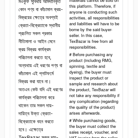
materials cannot be sold on
মওকুফ সুবিধায় আমদানিকৃত
this platform. Therefore, if
কোন পণ্য বা কাঁচামাল ক্রয়-
anyone is conducting such
বিক্রয়ের ক্ষেত্রে অবশ্যই
activities, all responsibilities
and liabilities will have to be
ক্রেতা-বিক্রেতাকে স্থানীয়
borne by the said buyer-
প্রচলিত সকল প্রকার
seller. In this case,
নীতিমালা ও আইন মেনে
TexBazar is free from all
responsibilities.
ক্রয় বিক্রয় কার্যক্রম
# Before purchasing any
পরিচালনা করতে হবে,
product (including RMG,
অন্যথায় এই ধরণের পণ্য বা
spinning, textile and
dyeing), the buyer must
কাঁচামাল এই প্লাটফর্মে
inspect the product or
বিক্রয় করা যাবে না।
sample and research about
অতএব কেউ যদি এই ধরণের
the product, TexBazar will
not take any responsibility if
কার্যক্রম পরিচালনা করে
any complication (regarding
থাকেন তার সকল দায়-
the quality of the product)
arises afterwards.
দায়িত্ব উক্ত ক্রেতা-
# While purchasing goods,
বিক্রেতাকে বহন করতে
the buyer must collect the
হবে। এক্ষেত্রে
sales receipt, voucher, and
TexBazar সকল দায়-
VAT invoice from the seller