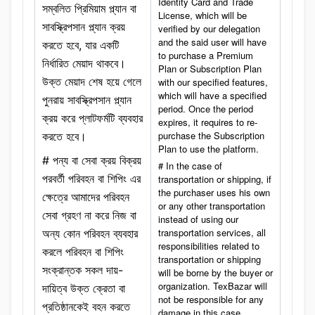
Identity Card and Trade
সম্বলিত প্রিমিয়াম প্ল্যান বা
License, which will be
সাবস্ক্রিপসান প্ল্যান ক্রয়
verified by our delegation
and the said user will have
করতে হবে, যার একটি
to purchase a Premium
নির্ধারিত মেয়াদ থাকবে।
Plan or Subscription Plan
উক্ত মেয়াদ শেষ হয়ে গেলে
with our specified features,
which will have a specified
পুনরায় সাবস্ক্রিপসান প্ল্যান
period. Once the period
ক্রয় করে প্লাটফর্মটি ব্যবহার
expires, it requires to re-
purchase the Subscription
করতে হবে।
Plan to use the platform.
# পন্য বা সেবা ক্রয় বিক্রয়
# In the case of
পরবর্তী পরিবহন বা শিপিং এর
transportation or shipping, if
the purchaser uses his own
ক্ষেত্রে আমাদের পরিবহন
or any other transportation
সেবা গ্রহণ না করে নিজ বা
instead of using our
transportation services, all
অন্য কোন পরিবহন ব্যবহার
responsibilities related to
করলে পরিবহন বা শিপিং
transportation or shipping
সংক্রান্তক সকল দায়-
will be borne by the buyer or
organization. TexBazar will
দায়িত্ব উক্ত ক্রেতা বা
not be responsible for any
প্রতিষ্ঠানকেই বহন করতে
damage in this case.