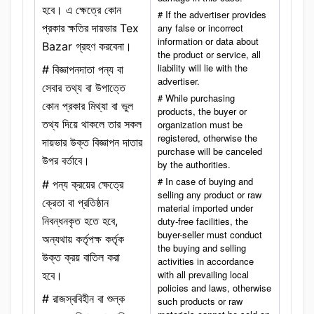
হবে। এ ক্ষেত্রে কোন
# If the advertiser provides
প্রকার ক্ষতির দায়ভার Tex
any false or incorrect
information or data about
Bazar গ্রহণ করবেনা।
the product or service, all
liability will lie with the
# বিজ্ঞাপনদাতা পন্য বা
advertiser.
সেবার তথ্য বা উপাত্তে
# While purchasing
কোন প্রকার মিথ্যা বা ভুল
products, the buyer or
তথ্য দিয়ে থাকলে তার সকল
organization must be
registered, otherwise the
দায়ভার উক্ত বিজ্ঞাপন দাতার
purchase will be canceled
উপর বর্তাবে।
by the authorities.
# In case of buying and
# পন্য ক্রয়ের ক্ষেত্রে
selling any product or raw
ক্রেতা বা প্রতিষ্ঠান
material imported under
নিবন্ধনকৃত হতে হবে,
duty-free facilities, the
buyer-seller must conduct
অন্যথায় কর্তৃপক্ষ কর্তৃক
the buying and selling
উক্ত ক্রয় বাতিল করা
activities in accordance
with all prevailing local
হবে।
policies and laws, otherwise
# রাজস্ববিহীন বা শুল্ক
such products or raw