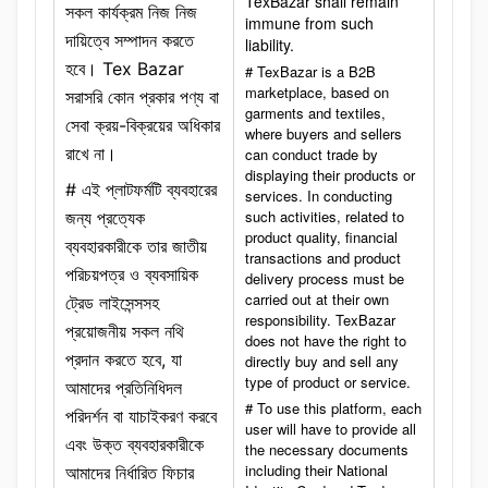
TexBazar shall remain
সকল কার্যক্রম নিজ নিজ
immune from such
দায়িত্বে সম্পাদন করতে
liability.
হবে। Tex Bazar
# TexBazar is a B2B
marketplace, based on
সরাসরি কোন প্রকার পণ্য বা
garments and textiles,
সেবা ক্রয়-বিক্রয়ের অধিকার
where buyers and sellers
রাখে না।
can conduct trade by
displaying their products or
# এই প্লাটফর্মটি ব্যবহারের
services. In conducting
such activities, related to
জন্য প্রত্যেক
product quality, financial
ব্যবহারকারীকে তার জাতীয়
transactions and product
পরিচয়পত্র ও ব্যবসায়িক
delivery process must be
carried out at their own
ট্রেড লাইসেন্সসহ
responsibility. TexBazar
প্রয়োজনীয় সকল নথি
does not have the right to
প্রদান করতে হবে, যা
directly buy and sell any
type of product or service.
আমাদের প্রতিনিধিদল
# To use this platform, each
পরিদর্শন বা যাচাইকরণ করবে
user will have to provide all
এবং উক্ত ব্যবহারকারীকে
the necessary documents
including their National
আমাদের নির্ধারিত ফিচার